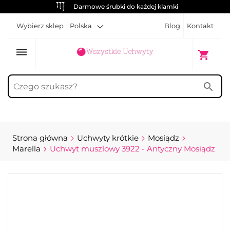
Darmowe śrubki do każdej klamki
Wybierz sklep
Polska
Blog
Kontakt
dehaze
Mój kosz
shopping_cart
search
Strona główna
Uchwyty krótkie
Mosiądz
Marella
Uchwyt muszlowy 3922 - Antyczny Mosiądz
Przejdź
na
koniec
galerii