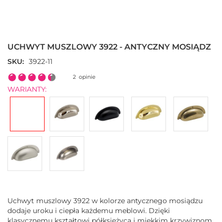
Przejdź
na
początek
UCHWYT MUSZLOWY 3922 - ANTYCZNY MOSIĄDZ
galerii
SKU
3922-11
Ocena:
2
opinie
90
100
% of
WARIANTY:
Uchwyt muszlowy 3922 w kolorze antycznego mosiądzu
dodaje uroku i ciepła każdemu meblowi. Dzięki
klasycznemu kształtowi półksiężyca i miękkim krzywiznom