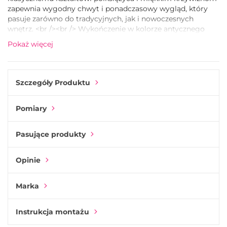
zapewnia wygodny chwyt i ponadczasowy wygląd, który
pasuje zarówno do tradycyjnych, jak i nowoczesnych
wnętrz. <br /><br /> Wykończenie w kolorze antycznego
mosiądzu wnosi bogaty, postarzany charakter, który pięknie
Pokaż więcej
komponuje się z malowanymi szafkami, ciemnym
drewnem lub rustykalnymi powierzchniami. Ozdobne śruby
dopełniają tradycyjnego wyglądu, a dyskretne tylne
mocowanie utrzymuje front w czystości i porządku. <br />
Szczegóły Produktu
<br /> Idealny do szuflad, szafek i szafek kuchennych, gdzie
klasyczny styl i subtelna patyna robią różnicę.
Pomiary
Pasujące produkty
Opinie
Marka
Instrukcja montażu