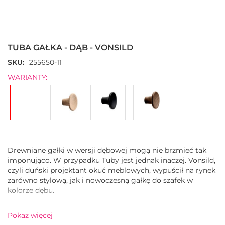
Przejdź
na
początek
TUBA GAŁKA - DĄB - VONSILD
galerii
SKU
255650-11
WARIANTY:
Drewniane gałki w wersji dębowej mogą nie brzmieć tak
imponująco. W przypadku Tuby jest jednak inaczej. Vonsild,
czyli duński projektant okuć meblowych, wypuścił na rynek
zarówno stylową, jak i nowoczesną gałkę do szafek w
kolorze dębu.
. Jeśli planujesz zakup tej gałki do swojej kuchni, zadbaj o
Pokaż więcej
to, aby połączyć ją z uchwytami Tuba do większych szuflad i