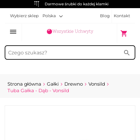
Darmowe śrubki do każdej klamki
Wybierz sklep
Polska
Blog
Kontakt
dehaze
Mój kosz
shopping_cart
search
Strona główna
Gałki
Drewno
Vonsild
Tuba Gałka - Dąb - Vonsild
Przejdź
na
koniec
galerii