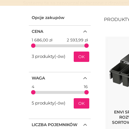
Systemy te są zazwyczaj połączone z drzwiam
użytkowaniu i pomaga utrzymać czystość i po
Opcje zakupów
PRODUKT
Vauth-Sagel kładzie duży nacisk na jakość wy
mają stabilną konstrukcję i przemyślany układ
CENA
1 686,00 zł
2 593,99 zł
Chociaż marka produkuje również inne rozwiąz
pojemników na śmieci wyróżniają się jako ni
3 produkty(-ów)
OK
WAGA
4
16
5 produkty(-ów)
OK
ENVI S
ROZ
SORTOW
LICZBA POJEMNIKÓW