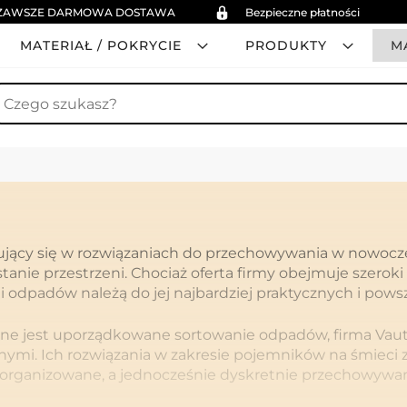
ZAWSZE DARMOWA DOSTAWA
Bezpieczne płatności
MATERIAŁ / POKRYCIE
PRODUKTY
M
zukaj
zujący się w rozwiązaniach do przechowywania w nowocz
tanie przestrzeni. Chociaż oferta firmy obejmuje szero
 odpadów należą do jej najbardziej praktycznych i pow
ne jest uporządkowane sortowanie odpadów, firma Vaut
mi. Ich rozwiązania w zakresie pojemników na śmieci zo
organizowane, a jednocześnie dyskretnie przechowywan