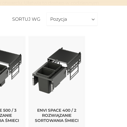
o otwarciu. Ułatwia to dostęp w codziennym
SORTUJ WG
racowane z myślą o regularnym użytkowaniu,
stemy narożne, to właśnie systemy
b postępowania z odpadami w kuchni.
 500 / 3
ENVI SPACE 400 / 2
ZANIE
ROZWIĄZANIE
A ŚMIECI
SORTOWANIA ŚMIECI