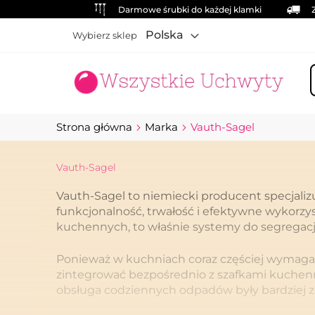
Darmowe śrubki do każdej klamki
Polska
Wybierz sklep
S
Strona główna
Marka
Vauth-Sagel
Vauth-Sagel
Vauth-Sagel to niemiecki producent specjali
funkcjonalność, trwałość i efektywne wykorzys
kuchennych, to właśnie systemy do segregacji
Ponieważ w kuchniach coraz częściej wymaga
zintegrować bezpośrednio z szafkami kuchenny
obsługa codziennych odpadów były bardziej z