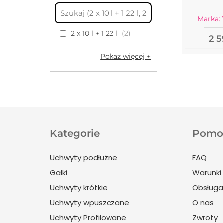
Marka:
2 x 10 l + 1 22 l
2
2 5
Pokaż więcej
Kategorie
Pomoc
Uchwyty podłużne
FAQ
Gałki
Warunki 
Uchwyty krótkie
Obsługa 
Uchwyty wpuszczane
O nas
Uchwyty Profilowane
Zwroty