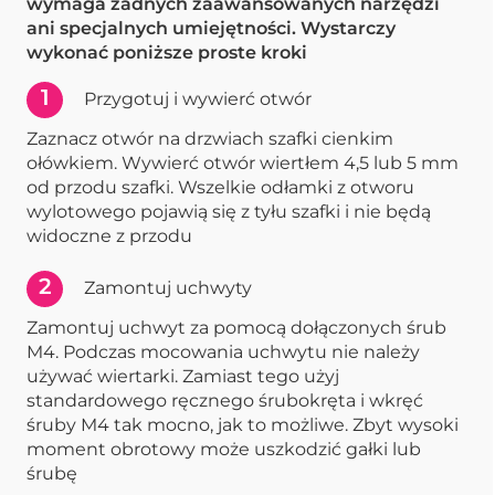
wymaga żadnych zaawansowanych narzędzi
ani specjalnych umiejętności. Wystarczy
wykonać poniższe proste kroki
1
Przygotuj i wywierć otwór
Zaznacz otwór na drzwiach szafki cienkim
ołówkiem. Wywierć otwór wiertłem 4,5 lub 5 mm
od przodu szafki. Wszelkie odłamki z otworu
wylotowego pojawią się z tyłu szafki i nie będą
widoczne z przodu
2
Zamontuj uchwyty
Zamontuj uchwyt za pomocą dołączonych śrub
M4. Podczas mocowania uchwytu nie należy
używać wiertarki. Zamiast tego użyj
standardowego ręcznego śrubokręta i wkręć
śruby M4 tak mocno, jak to możliwe. Zbyt wysoki
moment obrotowy może uszkodzić gałki lub
śrubę