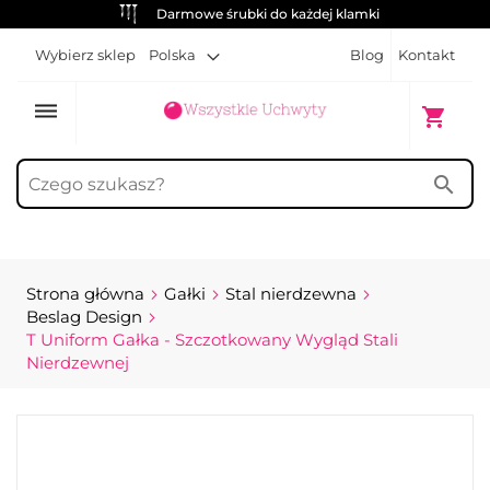
Darmowe śrubki do każdej klamki
Wybierz sklep
Polska
Blog
Kontakt
dehaze
Mój kosz
shopping_cart
search
Strona główna
Gałki
Stal nierdzewna
Beslag Design
T Uniform Gałka - Szczotkowany Wygląd Stali
Nierdzewnej
Przejdź
na
koniec