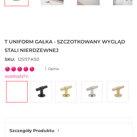
Przejdź
na
początek
T UNIFORM GAŁKA - SZCZOTKOWANY WYGLĄD
galerii
STALI NIERDZEWNEJ
SKU
125117-K50
Ocena:
1
Opinia
100
100
% of
WARIANTY:
Szczegóły Produktu