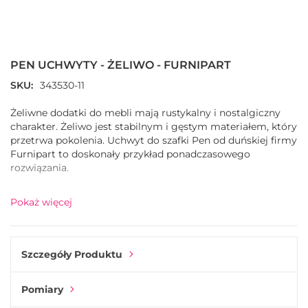
Przejdź
na
początek
PEN UCHWYTY - ŻELIWO - FURNIPART
galerii
SKU
343530-11
Żeliwne dodatki do mebli mają rustykalny i nostalgiczny
charakter. Żeliwo jest stabilnym i gęstym materiałem, który
przetrwa pokolenia. Uchwyt do szafki Pen od duńskiej firmy
Furnipart to doskonały przykład ponadczasowego
rozwiązania.
Forma podstawy uchwytu Pen przypomina wyglądem
Pokaż więcej
klasyczny trzonek w kształcie litery T. Jest ona jednak
prostsza i lżejsza. Pomimo zastosowanego materiału,
rączka i tak stwarza duże poczucie delikatności.
Szczegóły Produktu
Za projektem uchwytu Pen stoi niemiecka pracownia
projektowa KaschKasch. To właśnie ona, razem z Furnipart
Pomiary
wypuściła na rynek ten niesamowity uchwyt do szafek.