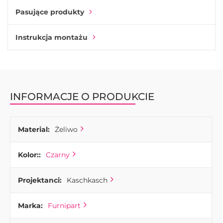
Połącz rączkę do szafek Pen z innym okuciem meblowym z
Pasujące produkty
żeliwa od Furnipart.
Instrukcja montażu
Jedno jest pewne: uchwyt do mebli Pen sprawi, że meble w
Twojej kuchni będą prezentować się unikalnie.
INFORMACJE O PRODUKCIE
Material:
Żeliwo
Kolor::
Czarny
Projektanci:
Kaschkasch
Marka:
Furnipart