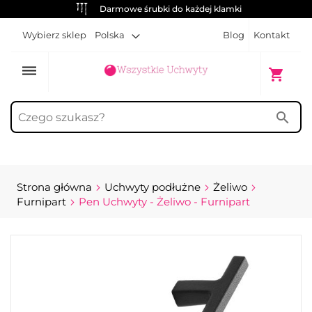
Darmowe śrubki do każdej klamki
Wybierz sklep
Polska
Blog
Kontakt
dehaze
Mój kosz
shopping_cart
search
Strona główna
Uchwyty podłużne
Żeliwo
Furnipart
Pen Uchwyty - Żeliwo - Furnipart
Przejdź
na
koniec
galerii