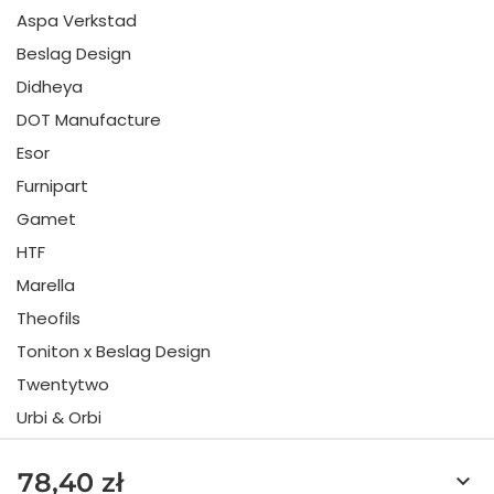
Aspa Verkstad
Beslag Design
Didheya
DOT Manufacture
Esor
Furnipart
Gamet
HTF
Marella
Theofils
Toniton x Beslag Design
Twentytwo
Urbi & Orbi
Vonsild
78,40 zł
keyboard_arrow_down
Viefe