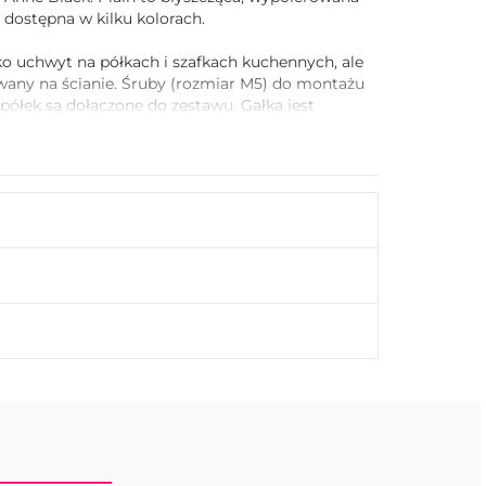
t dostępna w kilku kolorach.
o uchwyt na półkach i szafkach kuchennych, ale
wany na ścianie. Śruby (rozmiar M5) do montażu
 półek są dołączone do zestawu. Gałka jest
arach, które można wybrać w menu poniżej.