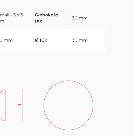
mall - 3 x 3
Głębokość
30 mm
cm
(A):
20 mm
Ø (C):
30 mm