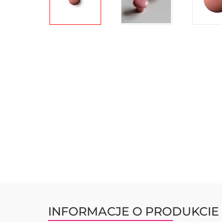
Przejdź
na
początek
galerii
INFORMACJE O PRODUKCIE