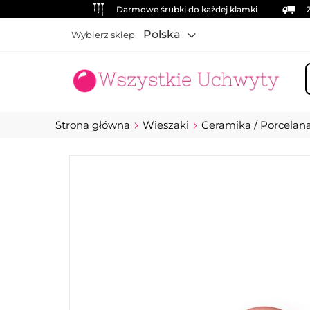
Darmowe śrubki do każdej klamki
Polska
Wybierz sklep
S
Strona główna
Wieszaki
Ceramika / Porcelan
Przejdź
na
koniec
galerii