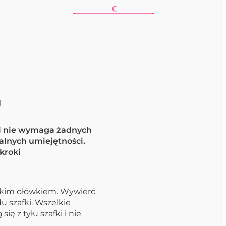
U
 i nie wymaga żadnych
alnych umiejętności.
kroki
enkim ołówkiem. Wywierć
u szafki. Wszelkie
ę z tyłu szafki i nie