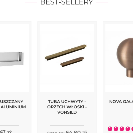
BEST-SELLERY
PUSZCZANY
TUBA UCHWYTY -
NOVA GAŁK
 ALUMINIUM
ORZECH WŁOSKI -
VONSILD
Ocena:
47 zł
64,80 zł
Cena od: