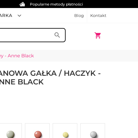
Popularne metody płatności
ARKA
Blog
Kontakt
Mój koszyk
search
shopping_cart
wy - Anne Black
ANOWA GAŁKA / HACZYK -
NNE BLACK