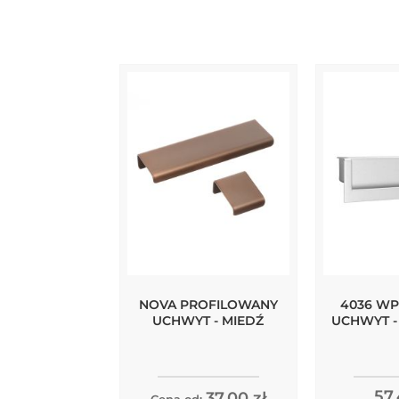
NOVA PROFILOWANY
4036 W
UCHWYT - MIEDŹ
UCHWYT -
57,
37,00 zł
Cena od: