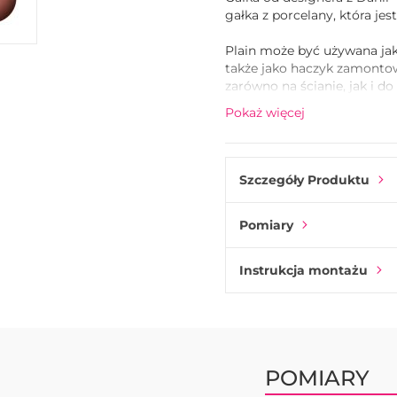
gałka z porcelany, która jes
Plain może być używana jak
także jako haczyk zamonto
zarówno na ścianie, jak i do
dostępna w czterech rozmi
Pokaż więcej
Szczegóły Produktu
Pomiary
Instrukcja montażu
POMIARY