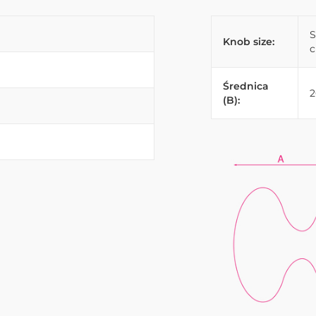
S
Knob size:
Średnica
(B):