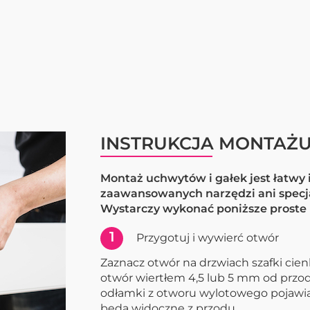
INSTRUKCJA MONTAŻ
Montaż uchwytów i gałek jest łatwy
zaawansowanych narzędzi ani specj
Wystarczy wykonać poniższe proste 
1
Przygotuj i wywierć otwór
Zaznacz otwór na drzwiach szafki ci
otwór wiertłem 4,5 lub 5 mm od przod
odłamki z otworu wylotowego pojawią si
będą widoczne z przodu