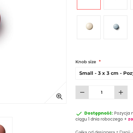
Knob size
remove
add
done
Dostępność:
Pozycja 
ciągu 1 dnia roboczego +
zo
Gałka od designera z Danii 