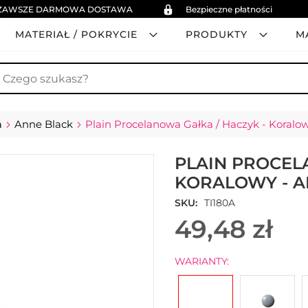
ZAWSZE DARMOWA DOSTAWA
Bezpieczne płatności
MATERIAŁ / POKRYCIE
PRODUKTY
M
zukaj
a
Anne Black
Plain Procelanowa Gałka / Haczyk - Koralo
PLAIN PROCEL
KORALOWY - A
SKU
TI180A
49,48 zł
WARIANTY: