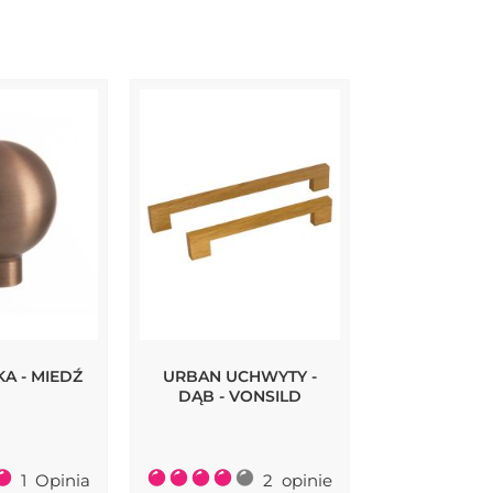
A - MIEDŹ
URBAN UCHWYTY -
MANOR ROU
DĄB - VONSILD
- ANTYCZNY
Ocena:
1
Opinia
2
opinie
53,60