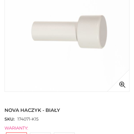
Przejdź
na
początek
NOVA HACZYK - BIAŁY
galerii
SKU
174071-K15
WARIANTY: