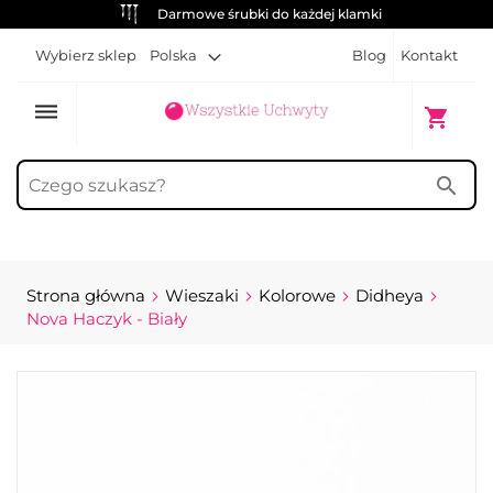
Darmowe śrubki do każdej klamki
Wybierz sklep
Polska
Blog
Kontakt
dehaze
Mój kosz
shopping_cart
search
Strona główna
Wieszaki
Kolorowe
Didheya
Nova Haczyk - Biały
Przejdź
na
koniec
galerii