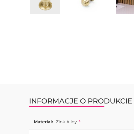
Przejdź
na
początek
galerii
INFORMACJE O PRODUKCIE
Material:
Zink-Alloy