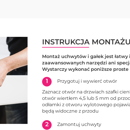
INSTRUKCJA MONTAŻ
Montaż uchwytów i gałek jest łatwy
zaawansowanych narzędzi ani specj
Wystarczy wykonać poniższe proste 
1
Przygotuj i wywierć otwór
Zaznacz otwór na drzwiach szafki ci
otwór wiertłem 4,5 lub 5 mm od przod
odłamki z otworu wylotowego pojawią si
będą widoczne z przodu
2
Zamontuj uchwyty