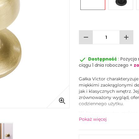
remove
add
done
Dostępność
: Pozycja
ciągu 1 dnia roboczego +
zo
Gałka Victor charakteryzuj
miękkimi zaokrąglonymi de
jak i klasycznych wnętrz. 
zrównoważony wygląd, ofer
codziennego użytku.
Wykonana z wytrzymałego 
czerni, stali nierdzewnej i
Pokaż więcej
zaprojektowana tak, aby id
kompletny i skoordynowany 