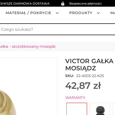
ZAWSZE DARMOWA DOSTAWA
Bezpieczne płatności
MATERIAŁ / POKRYCIE
PRODUKTY
M
zukaj
Gałka - szczotkowany mosiądz
VICTOR GAŁKA
MOSIĄDZ
SKU
22-4003-22-K25
42,87 zł
WARIANTY: