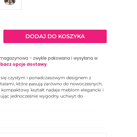
DODAJ DO KOSZYKA
 magazynowa - zwykle pakowana i wysyłana w
bacz opcje dostawy
e się czystym i ponadczasowym designem z
talami, które pasują zarówno do nowoczesnych,
Jej kompaktowy kształt nadaje meblom elegancki i
ując jednocześnie wygodny uchwyt do
zamaku i dostępna w wykończeniach matowej
 szczotkowanego mosiądzu, gałka Victor została
ealnie pasowała do uchwytów Victor, zapewniając
styl wnętrza.