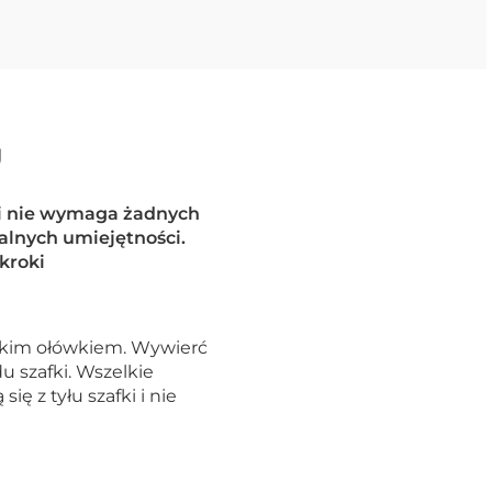
U
 i nie wymaga żadnych
alnych umiejętności.
kroki
enkim ołówkiem. Wywierć
u szafki. Wszelkie
ę z tyłu szafki i nie