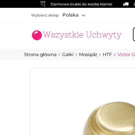
Darmowe śrubki do każdej klamki
Polska
Wybierz sklep
S
Strona główna
Gałki
Mosiądz
HTF
Victor 
Przejdź
na
koniec
galerii