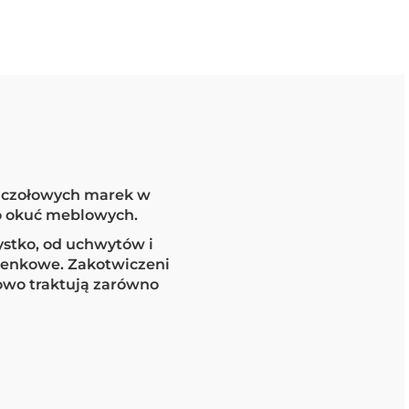
z czołowych marek w
do okuć meblowych.
ystko, od uchwytów i
zienkowe. Zakotwiczeni
owo traktują zarówno