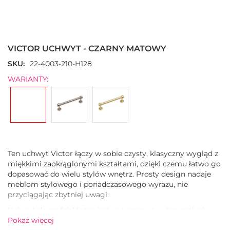
Przejdź
na
początek
VICTOR UCHWYT - CZARNY MATOWY
galerii
SKU
22-4003-210-H128
WARIANTY:
Ten uchwyt Victor łączy w sobie czysty, klasyczny wygląd z
miękkimi zaokrąglonymi kształtami, dzięki czemu łatwo go
dopasować do wielu stylów wnętrz. Prosty design nadaje
meblom stylowego i ponadczasowego wyrazu, nie
przyciągając zbytniej uwagi.
Uchwyt do szafek Victor jest wykonany z wytrzymałych
stopek zamakowych i lekkiego aluminiowego pręta,
Pokaż więcej