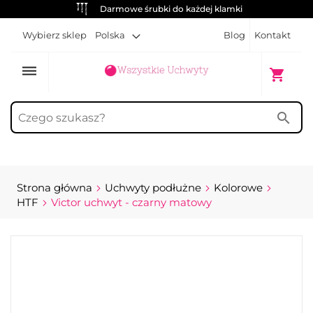
Darmowe śrubki do każdej klamki
Wybierz sklep
Polska
Blog
Kontakt
dehaze
Mój kosz
shopping_cart
search
Strona główna
Uchwyty podłużne
Kolorowe
HTF
Victor uchwyt - czarny matowy
Przejdź
na
koniec
galerii